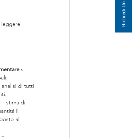
Richiedi Un Preventivo
 leggere 
limentare
 si 
ali:
 analisi di tutti i 
ti.
e
 – stima di 
ntità il 
osto al 
 – 