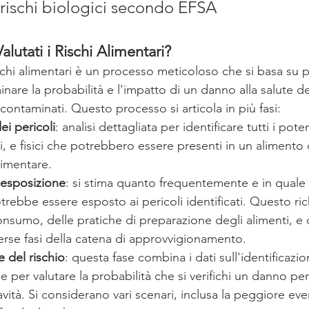
i rischi biologici secondo EFSA
utati i Rischi Alimentari?
schi alimentari è un processo meticoloso che si basa su pr
minare la probabilità e l'impatto di un danno alla salute de
ontaminati. Questo processo si articola in più fasi:
ei pericoli
: analisi dettagliata per identificare tutti i poten
ci, e fisici che potrebbero essere presenti in un alimento
limentare.
'esposizione
: si stima quanto frequentemente e in quale 
ebbe essere esposto ai pericoli identificati. Questo rich
onsumo, delle pratiche di preparazione degli alimenti, e 
iverse fasi della catena di approvvigionamento.
e del rischio
: questa fase combina i dati sull'identificazio
e per valutare la probabilità che si verifichi un danno per 
vità. Si considerano vari scenari, inclusa la peggiore even