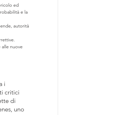
ricolo ed 
obabilità e la 
iende, autorità 
rettive.
 alle nuove 
 i 
 critici 
tte di 
enes, uno 