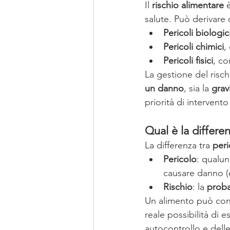
Il 
rischio alimentare
 
salute. Può derivare 
Pericoli biologic
Pericoli chimici
,
Pericoli fisici
, co
La gestione del rischi
un danno
, sia la 
grav
priorità di intervento
Qual è la differen
La differenza tra 
peri
Pericolo
: qualu
causare danno (e
Rischio
: la 
proba
Un alimento può cont
reale possibilità di 
autocontrollo e delle