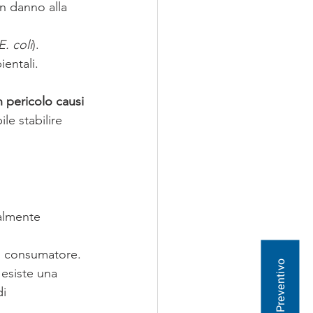
n danno alla 
E. coli
).
ientali.
 pericolo causi 
le stabilire 
almente 
al consumatore.
esiste una 
i 