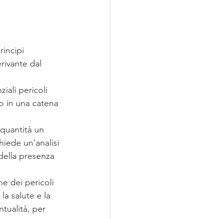
incipi 
rivante dal 
ziali pericoli 
 o in una catena 
quantità un 
iede un'analisi 
della presenza 
ne dei pericoli 
la salute e la 
tualità, per 