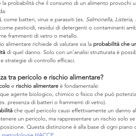
è la probabilità che il consumo di un alimento provochi u
da:
i
, come batteri, virus e parassiti (es. 
Salmonella
, 
Listeria
, 
 come pesticidi, residui di detergenti o contaminanti amb
me frammenti di vetro o metallo.
o alimentare richiede di valutare sia la 
probabilità che un
ità
 di quel danno. Solo con un’analisi strutturata è possibi
 e strategie di controllo efficaci.
za tra pericolo e rischio alimentare?
colo
 e 
rischio alimentare
 è fondamentale:
nque agente biologico, chimico o fisico che può potenzi
s. presenza di batteri o frammenti di vetro).
bilità
 che quel pericolo causi effettivamente un danno 
enere un pericolo, ma rappresentare un rischio solo se 
esposizione. Questa distinzione è alla base di ogni piano d
 
metodologie HACCP.