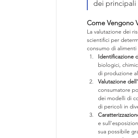
dei principal
Come Vengono Val
La valutazione dei ri
scientifici per deter
consumo di alimenti c
Identificazione d
biologici, chimi
di produzione a
Valutazione dell
consumatore potr
dei modelli di c
di pericoli in d
Caratterizzazion
e sull'esposizion
sua possibile gra