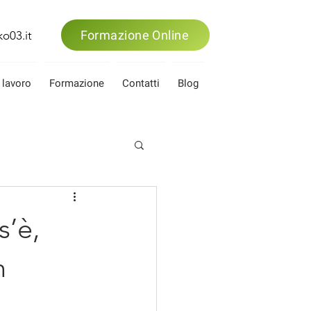
Formazione Online
o03.it
 lavoro
Formazione
Contatti
Blog
s’è,
n