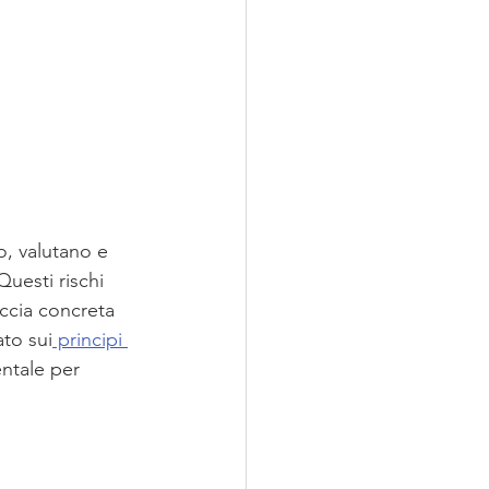
o, valutano e 
uesti rischi 
ccia concreta 
ato sui
 principi 
ntale per 