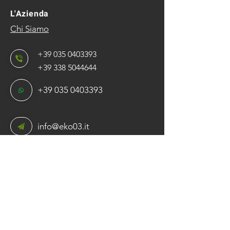
L'Azienda
Chi Siamo
+39 035 0403393
+39 338 5044644
+39 035 0403393
info@eko03.it
Via delle Rose, 5​
24060 Bolgare (BG)
Iscriviti alla newsletter