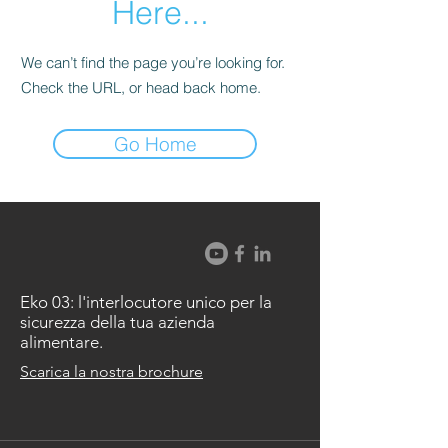
Here...
We can’t find the page you’re looking for.
Check the URL, or head back home.
Go Home
Eko 03: l'interlocutore unico per la
sicurezza della tua azienda
alimentare.
Scarica la nostra brochure