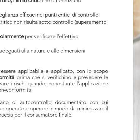
llo, i limiti critici
che differenziano
glianza efficaci
nei punti critici di controllo.
ritico non risulta sotto controllo (superamento
egolarmente
per verificare l’effettivo
adeguati alla natura e alle dimensioni
essere applicabile e applicato, con lo scopo
ormità
prima che si verifichino e prevedere le
are i rischi quando, nonostante l’applicazione
non-conformità.
 piano di autocontrollo documentato con cui
aver operato e operare in modo da minimizzare il
naccia per il consumatore finale.