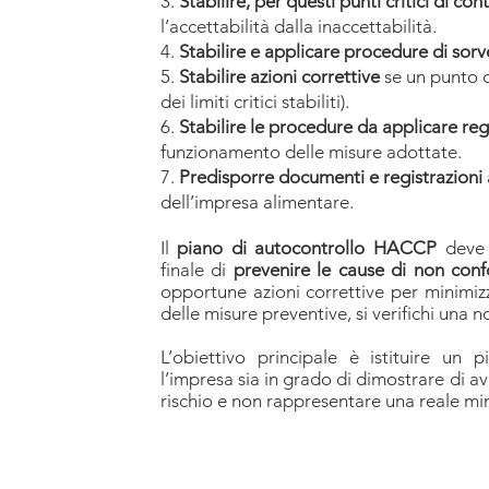
3.
Stabilire, per questi punti critici di contro
l’accettabilità dalla inaccettabilità.
4.
Stabilire e applicare
procedure di sorve
5.
Stabilire azioni correttive
se un punto c
dei limiti critici stabiliti).
6.
Stabilire le procedure da applicare r
funzionamento delle misure adottate.
7.
Predisporre documenti e registrazioni
dell’impresa alimentare.
​Il
piano di autocontrollo HACCP
deve 
finale di
prevenire le cause di non conf
opportune azioni correttive per minimizz
delle misure preventive, si verifichi una 
L’obiettivo principale è istituire un
l’impresa sia in grado di dimostrare di 
rischio e non rappresentare una reale mi