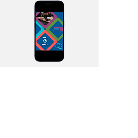
Eko 03: l'interlocutore unico per la
sicurezza della tua azienda
alimentare.
Scarica la nostra brochure