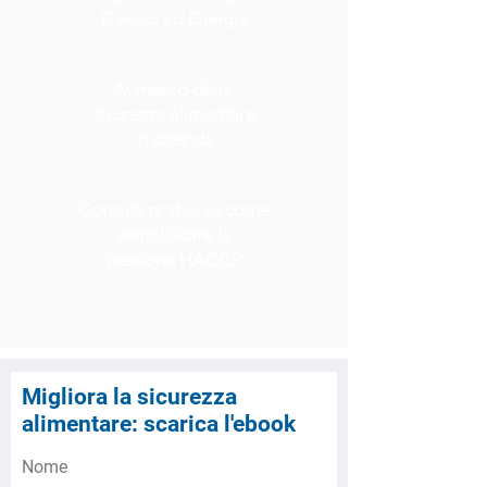
Denaro ed Energie
Aumento della
sicurezza
alimentare
in azienda
Consigli pratici su come
semplificare la
gestione HACCP
Migliora la sicurezza
alimentare: scarica l'ebook
Nome