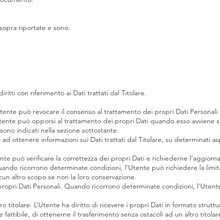
à sopra riportate e sono:
itti con riferimento ai Dati trattati dal Titolare.
tente può revocare il consenso al trattamento dei propri Dati Persona
Utente può opporsi al trattamento dei propri Dati quando esso avviene s
 sono indicati nella sezione sottostante.
o ad ottenere informazioni sui Dati trattati dal Titolare, su determinati 
tente può verificare la correttezza dei propri Dati e richiederne l’aggior
uando ricorrono determinate condizioni, l’Utente può richiedere la limit
 alcun altro scopo se non la loro conservazione.
propri Dati Personali. Quando ricorrono determinate condizioni, l’Utent
altro titolare. L’Utente ha diritto di ricevere i propri Dati in formato stru
fattibile, di ottenerne il trasferimento senza ostacoli ad un altro titola