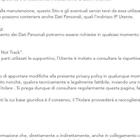
la manutenzione, questo Sito e gli eventuali servizi terzi da essa utilizz
he possono contenere anche Dati Personali, quali l’indirizzo IP Utente.
cy
tamento dei Dati Personali potranno essere richieste in qualsiasi momento 
 Not Track”.
 parti utilizzati le supportino, l'Utente è invitato a consultare le rispettiv
iritto di apportare modifiche alla presente privacy policy in qualunque 
ito nonché, qualora tecnicamente e legalmente fattibile, inviando una no
l Titolare . Si prega dunque di consultare regolarmente questa pagina, fa
i la cui base giuridica è il consenso, il Titolare provvederà a raccogli
rmazione che, direttamente o indirettamente, anche in collegamento con 