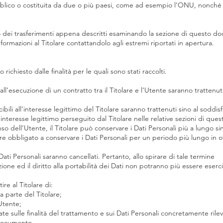
ubblico o costituita da due o più paesi, come ad esempio l’ONU, nonché i
 dei trasferimenti appena descritti esaminando la sezione di questo doc
formazioni al Titolare contattandolo agli estremi riportati in apertura.
 richiesto dalle finalità per le quali sono stati raccolti.
i all’esecuzione di un contratto tra il Titolare e l’Utente saranno tratten
ucibili all’interesse legittimo del Titolare saranno trattenuti sino al sodd
l’interesse legittimo perseguito dal Titolare nelle relative sezioni di qu
so dell’Utente, il Titolare può conservare i Dati Personali più a lungo
sere obbligato a conservare i Dati Personali per un periodo più lungo i
ati Personali saranno cancellati. Pertanto, allo spirare di tale termine
azione ed il diritto alla portabilità dei Dati non potranno più essere eserci
re al Titolare di:
 parte del Titolare;
’Utente;
ate sulle finalità del trattamento e sui Dati Personali concretamente rilev
 documento.