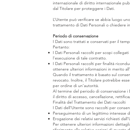
internazionale di diritto internazionale p
dal Titolare per proteggere i Dati.
L’Utente può verificare se abbia luogo uno
trattamento di Dati Personali o chiedere in
Periodo di conservazione
I Dati sono trattati e conservati per il tempo
Pertanto:
I Dati Personali raccolti per scopi collegat
l’esecuzione di tale contratto.
I Dati Personali raccolti per finalità ricond
ottenere ulteriori informazioni in merito al
Quando il trattamento è basato sul consen
revocato. Inoltre, il Titolare potrebbe es
per ordine di un’autorità.
Al termine del periodo di conservazione i D
il diritto di accesso, cancellazione, rettific
Finalità del Trattamento dei Dati raccolti
I Dati dell’Utente sono raccolti per consenti
Perseguimento di un legittimo interesse da
Erogazione dei relativi servizi richiesti dall
Per ottenere ulteriori informazioni dettagli
riferimento alle relative sezioni di questo