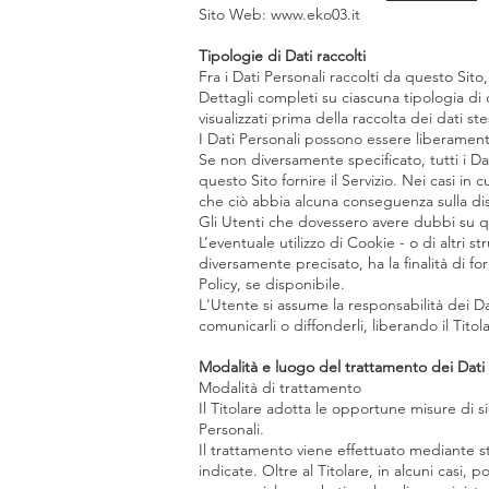
Sito Web:
www.eko03.it
Tipologie di Dati raccolti
Fra i Dati Personali raccolti da questo Sito
Dettagli completi su ciascuna tipologia di d
visualizzati prima della raccolta dei dati ste
I Dati Personali possono essere liberamente
Se non diversamente specificato, tutti i Da
questo Sito fornire il Servizio. Nei casi in 
che ciò abbia alcuna conseguenza sulla dispo
Gli Utenti che dovessero avere dubbi su qua
L’eventuale utilizzo di Cookie - o di altri s
diversamente precisato, ha la finalità di for
Policy, se disponibile.
L'Utente si assume la responsabilità dei Dat
comunicarli o diffonderli, liberando il Titol
Modalità e luogo del trattamento dei Dati 
Modalità di trattamento
Il Titolare adotta le opportune misure di s
Personali.
Il trattamento viene effettuato mediante st
indicate. Oltre al Titolare, in alcuni casi,