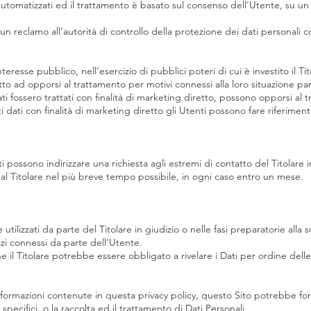
utomatizzati ed il trattamento è basato sul consenso dell’Utente, su un 
 reclamo all’autorità di controllo della protezione dei dati personali 
nteresse pubblico, nell’esercizio di pubblici poteri di cui è investito il
itto ad opporsi al trattamento per motivi connessi alla loro situazione par
ati fossero trattati con finalità di marketing diretto, possono opporsi al
ti dati con finalità di marketing diretto gli Utenti possono fare riferiment
enti possono indirizzare una richiesta agli estremi di contatto del Titolar
dal Titolare nel più breve tempo possibile, in ogni caso entro un mese.
utilizzati da parte del Titolare in giudizio o nelle fasi preparatorie alla
vizi connessi da parte dell’Utente.
 il Titolare potrebbe essere obbligato a rivelare i Dati per ordine dell
informazioni contenute in questa privacy policy, questo Sito potrebbe for
specifici, o la raccolta ed il trattamento di Dati Personali.