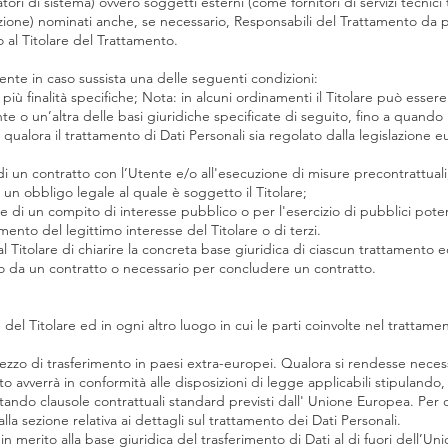
ri di sistema) ovvero soggetti esterni (come fornitori di servizi tecnici te
ione) nominati anche, se necessario, Responsabili del Trattamento da pa
 al Titolare del Trattamento.
’Utente in caso sussista una delle seguenti condizioni:
iù finalità specifiche; Nota: in alcuni ordinamenti il Titolare può essere
te o un’altra delle basi giuridiche specificate di seguito, fino a quando
 qualora il trattamento di Dati Personali sia regolato dalla legislazione 
di un contratto con l’Utente e/o all'esecuzione di misure precontrattuali
un obbligo legale al quale è soggetto il Titolare;
 di un compito di interesse pubblico o per l'esercizio di pubblici poteri d
mento del legittimo interesse del Titolare o di terzi.
itolare di chiarire la concreta base giuridica di ciascun trattamento ed 
to da un contratto o necessario per concludere un contratto.
 del Titolare ed in ogni altro luogo in cui le parti coinvolte nel trattamen
zzo di trasferimento in paesi extra-europei. Qualora si rendesse necessar
nto avverrà in conformità alle disposizioni di legge applicabili stipuland
ando clausole contrattuali standard previsti dall' Unione Europea. Per o
la sezione relativa ai dettagli sul trattamento dei Dati Personali.
 in merito alla base giuridica del trasferimento di Dati al di fuori dell’