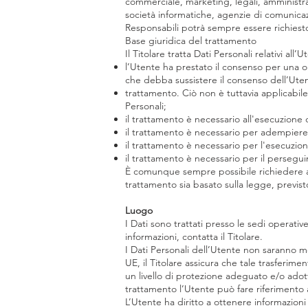
commerciale, marketing, legali, amministrato
società informatiche, agenzie di comunicaz
Responsabili potrà sempre essere richiesto
Base giuridica del trattamento
Il Titolare tratta Dati Personali relativi all
l’Utente ha prestato il consenso per una o p
che debba sussistere il consenso dell’Uten
trattamento. Ciò non è tuttavia applicabile
Personali;
il trattamento è necessario all'esecuzione 
il trattamento è necessario per adempiere 
il trattamento è necessario per l'esecuzione
il trattamento è necessario per il persegui
È comunque sempre possibile richiedere al T
trattamento sia basato sulla legge, previs
Luogo
I Dati sono trattati presso le sedi operative
informazioni, contatta il Titolare.
I Dati Personali dell’Utente non saranno me
UE, il Titolare assicura che tale trasferime
un livello di protezione adeguato e/o adott
trattamento l’Utente può fare riferimento al
L’Utente ha diritto a ottenere informazioni