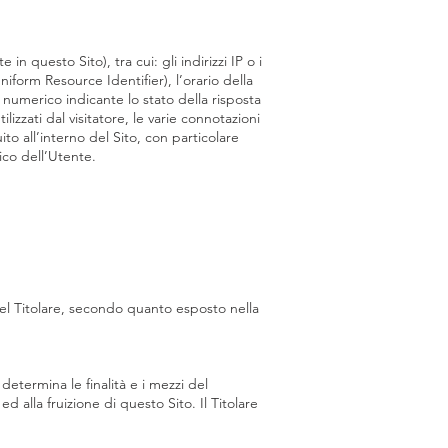
 questo Sito), tra cui: gli indirizzi IP o i
iform Resource Identifier), l’orario della
ce numerico indicante lo stato della risposta
lizzati dal visitatore, le varie connotazioni
ito all’interno del Sito, con particolare
ico dell’Utente.
 del Titolare, secondo quanto esposto nella
 determina le finalità e i mezzi del
d alla fruizione di questo Sito. Il Titolare