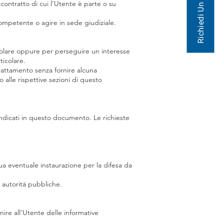
Richiedi Un Preventivo
contratto di cui l’Utente è parte o su
competente o agire in sede giudiziale.
 Titolare oppure per perseguire un interesse
ticolare.
 trattamento senza fornire alcuna
o alle rispettive sezioni di questo
e indicati in questo documento. Le richieste
 sua eventuale instaurazione per la difesa da
e autorità pubbliche.
nire all'Utente delle informative