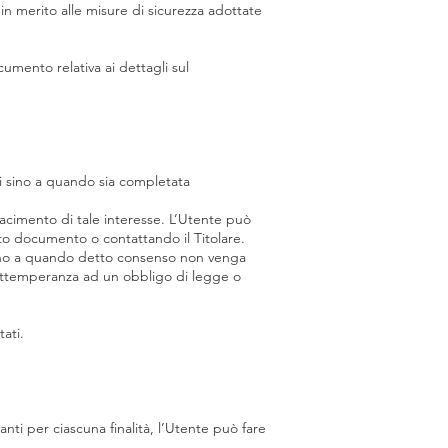
n merito alle misure di sicurezza adottate
umento relativa ai dettagli sul
uti sino a quando sia completata
isfacimento di tale interesse. L’Utente può
esto documento o contattando il Titolare.
 sino a quando detto consenso non venga
n ottemperanza ad un obbligo di legge o
tati.
anti per ciascuna finalità, l’Utente può fare