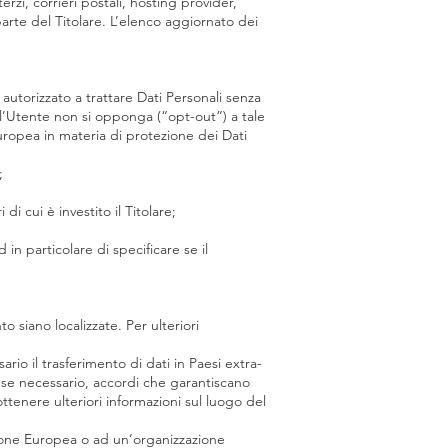
rzi, corrieri postali, hosting provider,
rte del Titolare. L’elenco aggiornato dei
 autorizzato a trattare Dati Personali senza
 l’Utente non si opponga (“opt-out”) a tale
europea in materia di protezione dei Dati
;
i cui è investito il Titolare;
in particolare di specificare se il
to siano localizzate. Per ulteriori
io il trasferimento di dati in Paesi extra-
o, se necessario, accordi che garantiscano
ttenere ulteriori informazioni sul luogo del
Unione Europea o ad un’organizzazione