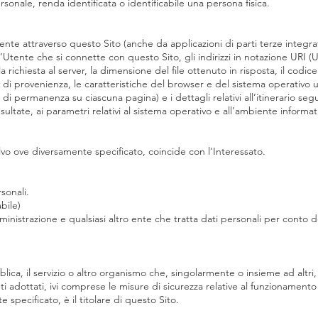
onale, renda identificata o identificabile una persona fisica.
e attraverso questo Sito (anche da applicazioni di parti terze integrate in
Utente che si connette con questo Sito, gli indirizzi in notazione URI (Un
e la richiesta al server, la dimensione del file ottenuto in risposta, il codi
 di provenienza, le caratteristiche del browser e del sistema operativo uti
di permanenza su ciascuna pagina) e i dettagli relativi all’itinerario segu
ultate, ai parametri relativi al sistema operativo e all’ambiente informat
alvo ove diversamente specificato, coincide con l'Interessato.
rsonali.
bile)
mministrazione e qualsiasi altro ente che tratta dati personali per conto
blica, il servizio o altro organismo che, singolarmente o insieme ad altri,
i adottati, ivi comprese le misure di sicurezza relative al funzionamento e
specificato, è il titolare di questo Sito.