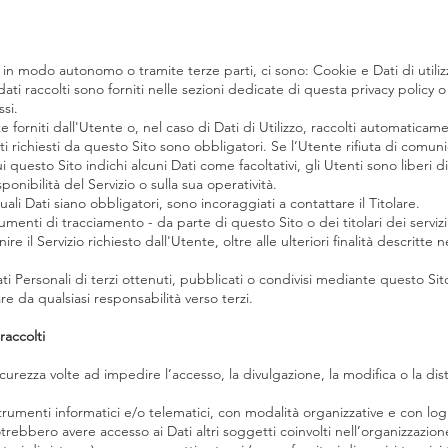
, in modo autonomo o tramite terze parti, ci sono: Cookie e Dati di utiliz
ati raccolti sono forniti nelle sezioni dedicate di questa privacy policy o
ssi.
 forniti dall'Utente o, nel caso di Dati di Utilizzo, raccolti automaticam
ti richiesti da questo Sito sono obbligatori. Se l’Utente rifiuta di comun
cui questo Sito indichi alcuni Dati come facoltativi, gli Utenti sono liberi 
nibilità del Servizio o sulla sua operatività.
li Dati siano obbligatori, sono incoraggiati a contattare il Titolare.
trumenti di tracciamento - da parte di questo Sito o dei titolari dei servizi
nire il Servizio richiesto dall'Utente, oltre alle ulteriori finalità descri
i Personali di terzi ottenuti, pubblicati o condivisi mediante questo Sito 
are da qualsiasi responsabilità verso terzi.
raccolti
icurezza volte ad impedire l’accesso, la divulgazione, la modifica o la di
rumenti informatici e/o telematici, con modalità organizzative e con logi
 potrebbero avere accesso ai Dati altri soggetti coinvolti nell’organizzazi