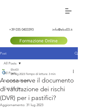
+39 035 0403393
info@eko03.it
Formazione Online
Post
All Posts
Eko03
All Posts
28 lug 2023
Tempo di lettura: 3 min
A cosa serve il documento
Approfondimenti
di valutazione dei rischi
Casi Studio
(DVR) per i pastifici?
Aggiornamento:
31 lug 2023