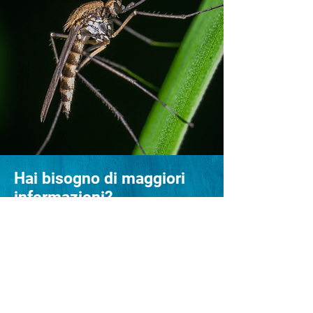
Hai bisogno di maggiori
informazioni?
Non esitare a contattarci!
Mandaci una mail, oppure chiama
il
+39 338 5044644
Contattaci