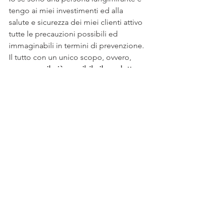
tengo ai miei investimenti ed alla 
salute e sicurezza dei miei clienti attivo 
tutte le precauzioni possibili ed 
immaginabili in termini di prevenzione. 
Il tutto con un unico scopo, ovvero, 
preservare il più possibile il prodotto 
per poi poter trarre più beneficio 
possibile dalle vendite
 una volta 
stagionato a dovere.
Ovviamente se non vi è stata un’azione 
preventiva, bisogna agire con un 
intervento tempestivo cercando di 
arginare il prima possibile la 
problematica, terminando l’intervento 
con una pulizia accurata della cantina e 
la disposizione di un piano preventivo 
per evitare nuovamente il problema. 