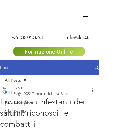
+39 035 0403393
info@eko03.it
Formazione Online
Post
All Posts
Eko03
All Posts
8 ago 2022
Tempo di lettura: 3 min
I principali infestanti dei
Approfondimenti
salumi: riconoscili e
Casi Studio
combattili