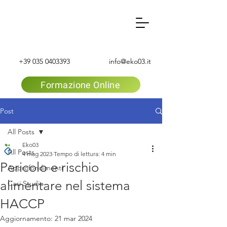
+39 035 0403393
info@eko03.it
Formazione Online
Post
All Posts
Eko03
All Posts
4 mag 2023
Tempo di lettura: 4 min
Pericolo e rischio
Approfondimenti
alimentare nel sistema
Casi Studio
HACCP
Aggiornamento:
21 mar 2024