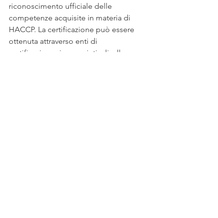
riconoscimento ufficiale delle 
competenze acquisite in materia di 
HACCP. La certificazione può essere 
ottenuta attraverso enti di 
certificazione riconosciuti a livello 
internazionale.
Conclusioni: L'importanza 
del sistema HACCP per 
garantire la sicurezza 
alimentare
In sintesi, il sistema HACCP è uno 
strumento efficace per garantire la 
sicurezza alimentare attraverso la 
prevenzione, il controllo e 
l'eliminazione dei rischi. 
L'implementazione del sistema 