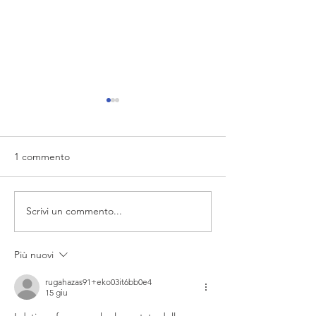
1 commento
Normativa Acque
Scrivi un commento...
Alternanza Scuola-Lavoro
nel settore alimentare
Più nuovi
rugahazas91+eko03it6bb0e4
15 giu