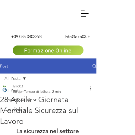
+39 035 0403393
info@eko03.it
Formazione Online
Post
All Posts
Eko03
All Posts
28 apr
Tempo di lettura: 2 min
28 Aprile - Giornata
Approfondimenti
Mondiale Sicurezza sul
Casi Studio
Lavoro
La sicurezza nel settore 