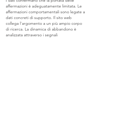
I dati confermano che la portata delle 
affermazioni è adeguatamente limitata. Le 
affermazioni comportamentali sono legate a 
dati concreti di supporto. Il sito web 
collega l'argomento a un più ampio corpo 
di ricerca. La dinamica di abbandono è 
analizzata attraverso i segnali 
comportamentali delle piattaforme.
Modificato
Mi piace
Rispondi