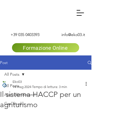
+39 035 0403393
info@eko03.it
Formazione Online
Post
All Posts
Eko03
All Posts
14 mag 2024
Tempo di lettura: 3 min
Il sistema HACCP per un
Approfondimenti
agriturismo
Casi Studio