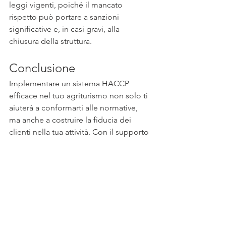
leggi vigenti, poiché il mancato 
rispetto può portare a sanzioni 
significative e, in casi gravi, alla 
chiusura della struttura.
Conclusione
Implementare un sistema HACCP 
efficace nel tuo agriturismo non solo ti 
aiuterà a conformarti alle normative, 
ma anche a costruire la fiducia dei 
clienti nella tua attività. Con il supporto 
di EKO03, puoi facilmente navigare nei 
requisiti normativi e garantire che il 
cibo servito sia sempre sicuro e di alta 
qualità per i tuoi clienti. 
Contattaci 
se hai bisogno di un 
supporto.  