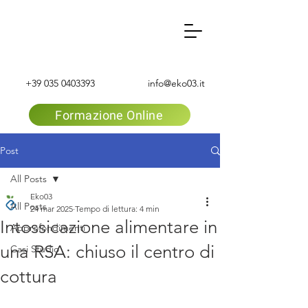
+39 035 0403393
info@eko03.it
Formazione Online
Post
All Posts
Eko03
All Posts
24 mar 2025
Tempo di lettura: 4 min
Intossicazione alimentare in
Approfondimenti
una RSA: chiuso il centro di
Casi Studio
cottura