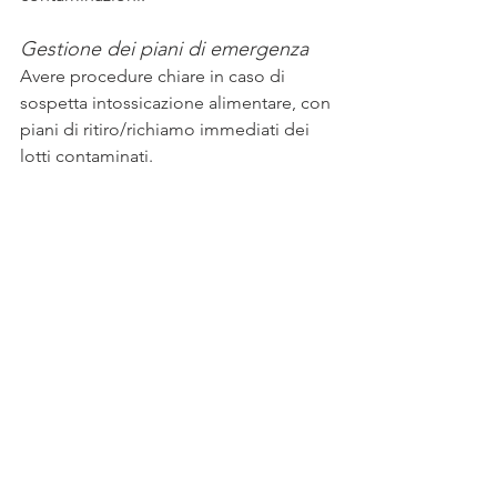
Gestione dei piani di emergenza
Avere procedure chiare in caso di 
sospetta intossicazione alimentare, con 
piani di ritiro/richiamo immediati dei 
lotti contaminati.
6. Conclusioni
L’intossicazione alimentare che ha 
colpito questa RSA è un caso che 
sottolinea l'importanza di una 
gestione 
rigorosa della sicurezza 
alimentare
 nelle strutture sanitarie ma 
gli esempi che potremmo portare 
sono molti. Gli anziani, insieme ad altri 
soggetti fragili, sono particolarmente 
vulnerabili ai patogeni alimentari e 
ogni errore nella manipolazione o 