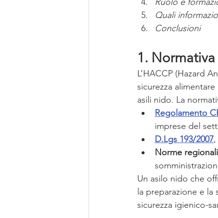
Ruolo e formazi
Quali informazi
Conclusioni
1. Normativa 
L’HACCP (Hazard Analy
sicurezza alimentare 
asili nido. La norma
Regolamento CE
imprese del sett
D.Lgs 193/2007
,
Norme regionali
somministrazione
Un asilo nido che off
la preparazione e la
sicurezza igienico-san