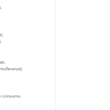
i.
i.
i.
ti.
ntolleranze).
e e consumo.