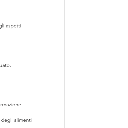
li aspetti 
uato.
 
formazione 
degli alimenti 