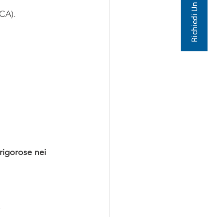
Richiedi Un Preventivo
OCA).
rigorose nei 
.