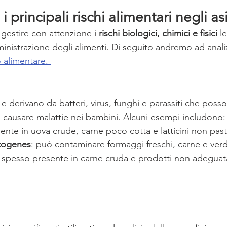
i principali rischi alimentari negli as
 gestire con attenzione i 
rischi biologici, chimici e fisici
 l
nistrazione degli alimenti. Di seguito andremo ad analiz
o alimentare. 
 e derivano da batteri, virus, funghi e parassiti che poss
e causare malattie nei bambini. Alcuni esempi includono:
sente in uova crude, carne poco cotta e latticini non pasto
ytogenes
: può contaminare formaggi freschi, carne e verd
: spesso presente in carne cruda e prodotti non adegua