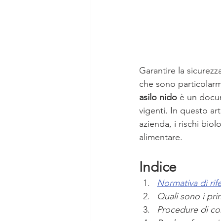
Garantire la sicurezz
che sono particolarme
asilo nido
 è un docum
vigenti. In questo a
azienda, i rischi bio
alimentare.
Indice
Normativa di ri
Quali sono i prin
Procedure di con