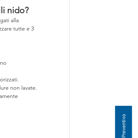
ili nido?
egati alla 
zare tutte e 3 
ono 
rizzati.
ure non lavate.
tamente 