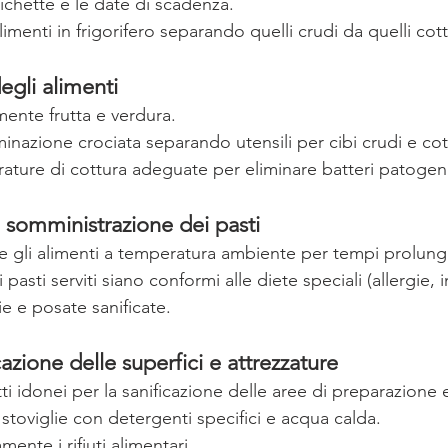
tichette e le date di scadenza.
imenti in frigorifero separando quelli crudi da quelli cott
egli alimenti
ente frutta e verdura.
minazione crociata separando utensili per cibi crudi e cott
rature di cottura adeguate per eliminare batteri patogen
e somministrazione dei pasti
are gli alimenti a temperatura ambiente per tempi prolunga
 pasti serviti siano conformi alle diete speciali (allergie, i
lie e posate sanificate.
icazione delle superfici e attrezzature
tti idonei per la sanificazione delle aree di preparazion
 stoviglie con detergenti specifici e acqua calda.
mente i rifiuti alimentari.