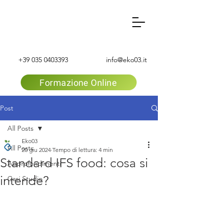
+39 035 0403393
info@eko03.it
Formazione Online
Post
All Posts
Eko03
All Posts
20 giu 2024
Tempo di lettura: 4 min
Standard IFS food: cosa si
Approfondimenti
intende?
Casi Studio