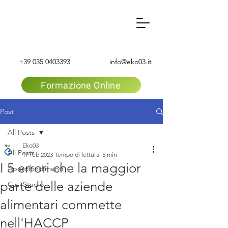
+39 035 0403393
info@eko03.it
Formazione Online
Post
All Posts
Eko03
All Posts
17 feb 2023
Tempo di lettura: 5 min
I 5 errori che la maggior
Approfondimenti
parte delle aziende
Casi Studio
alimentari commette
nell'HACCP